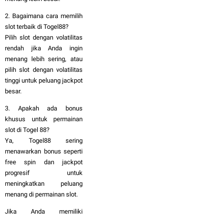
2. Bagaimana cara memilih
slot terbaik di Togel88?
Pilih slot dengan volatilitas
rendah jika Anda ingin
menang lebih sering, atau
pilih slot dengan volatilitas
tinggi untuk peluang jackpot
besar.
3. Apakah ada bonus
khusus untuk permainan
slot di Togel 88?
Ya, Togel88 sering
menawarkan bonus seperti
free spin dan jackpot
progresif untuk
meningkatkan peluang
menang di permainan slot.
Jika Anda memiliki