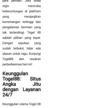
para pemain. Jika Anda
ingin mencoba
keberuntungan di platform
yang menjanjikan
kemenangan tertinggi dan
pengalaman bermain yang
tak tertandingi, Togel 88
adalah pilihan yang tepat.
Dengan reputasi yang
sudah terbukti, tidak ada
alasan untuk ragu. Kunjungi
Togel88 dan rasakan
perbedaannya hari ini!
Keunggulan
Togel88: Situs
Angka Jitu
dengan Layanan
24/7
Keunggulan utama Togel 88