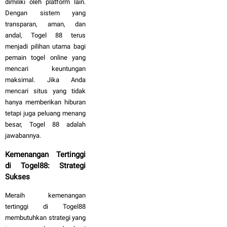
dimiliki oleh platform lain.
Dengan sistem yang
transparan, aman, dan
andal, Togel 88 terus
menjadi pilihan utama bagi
pemain togel online yang
mencari keuntungan
maksimal. Jika Anda
mencari situs yang tidak
hanya memberikan hiburan
tetapi juga peluang menang
besar, Togel 88 adalah
jawabannya.
Kemenangan Tertinggi
di Togel88: Strategi
Sukses
Meraih kemenangan
tertinggi di Togel88
membutuhkan strategi yang