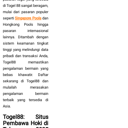
di Togel 88 sangat beragam,
mulai dari pasaran populer
seperti
Singapore Pools
dan
Hongkong Pools hingga
pasaran internasional
lainnya. Ditambah dengan
sistem keamanan tingkat
tinggi yang melindungi data
pribadi dan transaksi Anda,
Togel88 memastikan
pengalaman bermain yang
bebas khawatir. Daftar
sekarang di Togel88 dan
mulailah merasakan
pengalaman bermain
terbaik yang tersedia di
Asia.
Togel88: Situs
Pembawa Hoki di