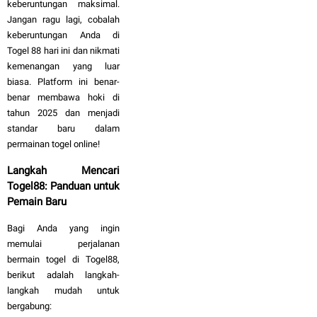
keberuntungan maksimal.
Jangan ragu lagi, cobalah
keberuntungan Anda di
Togel 88 hari ini dan nikmati
kemenangan yang luar
biasa. Platform ini benar-
benar membawa hoki di
tahun 2025 dan menjadi
standar baru dalam
permainan togel online!
Langkah Mencari
Togel88: Panduan untuk
Pemain Baru
Bagi Anda yang ingin
memulai perjalanan
bermain togel di Togel88,
berikut adalah langkah-
langkah mudah untuk
bergabung: